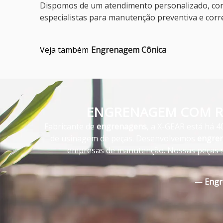
Dispomos de um atendimento personalizado, com
especialistas para manutenção preventiva e corr
Veja também
Engrenagem Cônica
ENGRENAGEM COM R
Fabricante de
engrenagens
, a X-GEAR está há 4
de usinagem de peças. Desenvolvemos
engre
empresas de manutenção. Nossas peças s
—
Engr