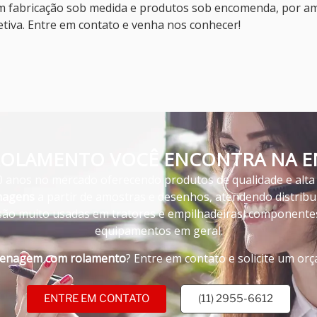
 fabricação sob medida e produtos sob encomenda, por am
etiva. Entre em contato e venha nos conhecer!
OLAMENTO VOCÊ ENCONTRA NA EN
0 anos no mercado oferecendo produtos de qualidade e alta p
nagens
a partir de amostras e desenhos, atendendo distribu
ão muito usadas em tratores e empilhadeiras, componentes
equipamentos em geral.
enagem com rolamento
? Entre em contato e solicite um or
ENTRE EM CONTATO
(11) 2955-6612