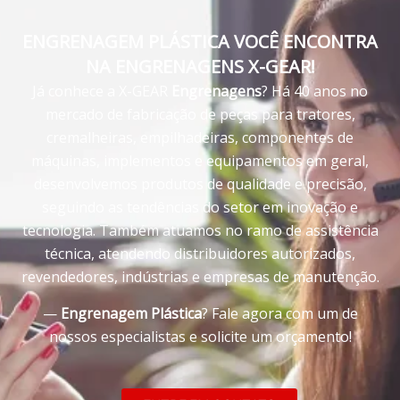
ENGRENAGEM PLÁSTICA VOCÊ ENCONTRA
NA ENGRENAGENS X-GEAR!
Já conhece a X-GEAR
Engrenagens
? Há 40 anos no
mercado de fabricação de peças para tratores,
cremalheiras, empilhadeiras, componentes de
máquinas, implementos e equipamentos em geral,
desenvolvemos produtos de qualidade e precisão,
seguindo as tendências do setor em inovação e
tecnologia. Também atuamos no ramo de assistência
técnica, atendendo distribuidores autorizados,
revendedores, indústrias e empresas de manutenção.
—
Engrenagem Plástica
? Fale agora com um de
nossos especialistas e solicite um orçamento!