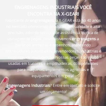
ENGRENAGENS INDUSTRIAIS VOCÊ
ENCONTRA NA X-GEAR!
Fabricante de
engrenagens
, a X-GEAR está há 40 anos
no mercado oferecendo produtos de qualidade e alta
precisão, além de serviços de assistência técnica de
usinagem de peças. Desenvolvemos
engrenagens
a
partir de amostras e desenhos, atendendo
distribuidores autorizados, revendedores, indústrias e
empresas de manutenção. Nossas peças são muito
usadas em tratores e empilhadeiras, componentes
para máquinas, implementos agrícolas e
equipamentos em geral.
Engrenagens Industriais
? Entre em contato e solicite
um orçamento!