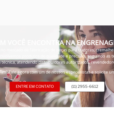
FIM VOCÊ ENCONTRA NA ENGRENAGE
no mercado de fabricação de peças para tratores, cremalhe
volvemos produtos de qualidade e precisão, seguindo as te
écnica, atendendo distribuidores autorizados, revendedor
Fim
? Fale agora com um de nossos especialistas e solicite 
ENTRE EM CONTATO
(11) 2955-6612