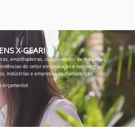
NS X-GEAR!
iras, empilhadeiras, componentes de máquinas,
ndências do setor em inovação e tecnologia.
es, indústrias e empresas de manutenção.
um orçamento!