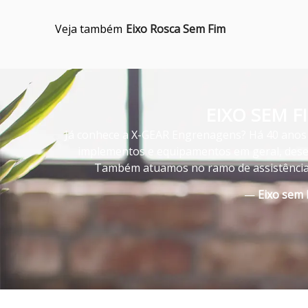
Veja também
Eixo Rosca Sem Fim
EIXO SEM 
Já conhece a X-GEAR Engrenagens? Há 40 anos 
implementos e equipamentos em geral, desen
Também atuamos no ramo de assistência t
—
Eixo sem 