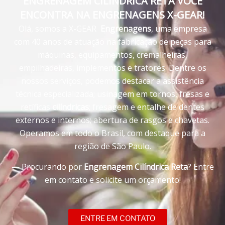
ENGRENAGEM CILÍNDRICA RETA VOCÊ
ENCONTRA NA ENGRENAGENS X-GEAR!
Olá, somos a X-GEAR
Engrenagens
, uma empresa
com 40 anos de atuação na fabricação de peças para
máquinas, equipamentos, cremalheiras,
empilhadeiras, implementos e tratores. Dentre os
nossos serviços, podemos destacar a assistência
técnica especializada; usinagem em tornos, fresas e
retíficas
cilíndricas
; fresagem e entalhe de dentes
externos e internos; abertura de rasgos e chavetas.
Operamos em todo o Brasil, com destaque para a
região de São Paulo.
— Procurando por
Engrenagem Cilíndrica Reta
? Entre
em contato e solicite um orçamento!
ENTRE EM CONTATO