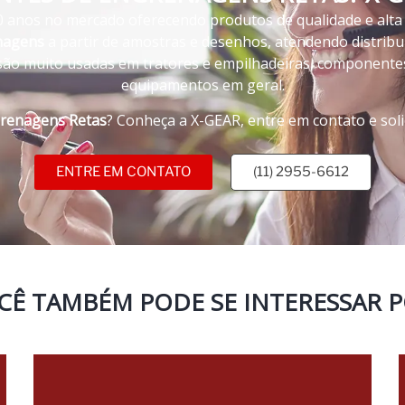
0 anos no mercado oferecendo produtos de qualidade e alta p
nagens
a partir de amostras e desenhos, atendendo distribu
ão muito usadas em tratores e empilhadeiras, componentes
equipamentos em geral.
grenagens Retas
? Conheça a X-GEAR, entre em contato e sol
ENTRE EM CONTATO
(11) 2955-6612
CÊ TAMBÉM PODE SE INTERESSAR P