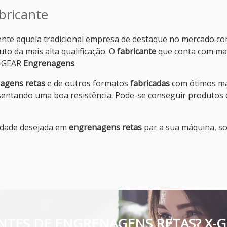
bricante
ente aquela tradicional empresa de destaque no mercado cons
to da mais alta qualificação. O
fabricante
que conta com mai
X-GEAR
Engrenagens
.
agens retas
e de outros formatos
fabricadas
com ótimos ma
sentando uma boa resistência. Pode-se conseguir produtos
idade desejada em
engrenagens retas
par a sua máquina, so
NTES DE ENGRENAGENS RETAS? X-