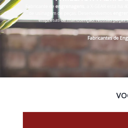
Fabricante de
engrenagens
, a X-GEAR está há 4
de usinagem de peças. Desenvolvemos
engre
empresas de manutenção. Nossas peças s
Fabricantes de En
VO